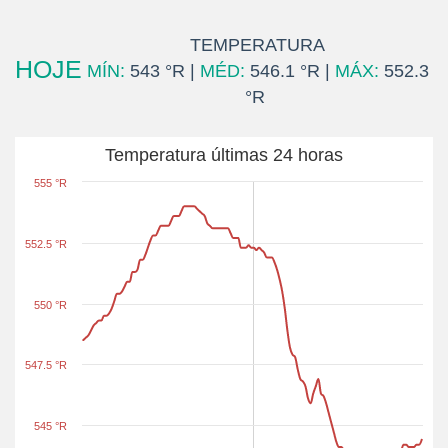
TEMPERATURA
HOJE
MÍN:
543 °R |
MÉD:
546.1 °R |
MÁX:
552.3
°R
Temperatura últimas 24 horas
555 °R
552.5 °R
550 °R
547.5 °R
545 °R