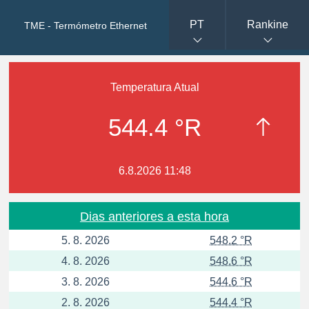
PT
Rankine
TME - Termómetro Ethernet
Temperatura Atual
544.4 °R
6.8.2026 11:48
Dias anteriores a esta hora
5. 8. 2026
548.2 °R
4. 8. 2026
548.6 °R
3. 8. 2026
544.6 °R
2. 8. 2026
544.4 °R