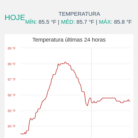
TEMPERATURA
HOJE
MÍN:
85.5 °F |
MÉD:
85.7 °F |
MÁX:
85.8 °F
Temperatura últimas 24 horas
89 °F
88 °F
87 °F
86 °F
85 °F
84 °F