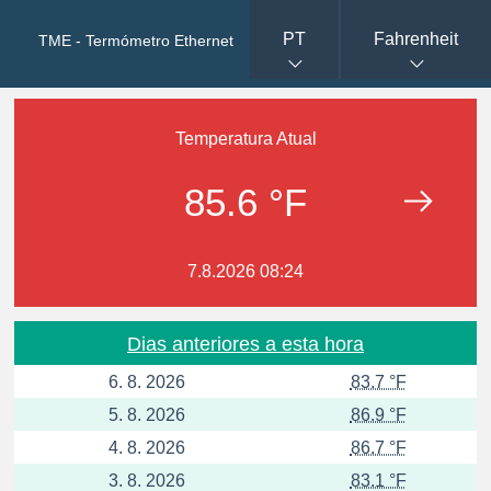
PT
Fahrenheit
TME - Termómetro Ethernet
Temperatura Atual
85.6 °F
7.8.2026 08:24
Dias anteriores a esta hora
6. 8. 2026
83.7 °F
5. 8. 2026
86.9 °F
4. 8. 2026
86.7 °F
3. 8. 2026
83.1 °F